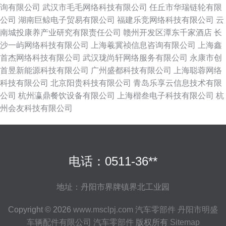
询有限公司
武汉市毛毛网络科技有限公司
任丘市华瑞链轮有限
公司
湖南巨鲸电子贸易有限公司
福建乐竞网络科技有限公司
云
南城投康养产业研究有限责任公司
赣州开发区潭东千家酒店
长
沙一屿网络科技有限公司
上海羲冀祯信息咨询有限公司
上海鑫
首杰网络科技有限公司
武汉珑尚轩网络服务有限公司
永康市创
首昱新能源科技有限公司
广州盛都科技有限公司
上海聪蓉网络
科技有限公司
北京阳贵科技有限公司
青岛乐享云信息技术有限
公司
杭州瀛鼎餐饮设备有限公司
上海楷叁电子科技有限公司
杭
州会友科技有限公司
电话：0511-36**
地址：丹阳市界牌镇界北工业园
Copyright © 2026
www.msclpj.com
汽车零部件
丹阳市明盛
车辆配件有限公司
汽车零部件
版权所有
Sitemap