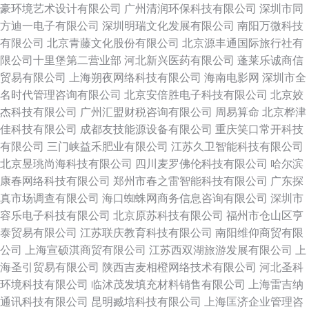
豪环境艺术设计有限公司
广州清润环保科技有限公司
深圳市同
方迪一电子有限公司
深圳明瑞文化发展有限公司
南阳万微科技
有限公司
北京青藤文化股份有限公司
北京源丰通国际旅行社有
限公司十里堡第二营业部
河北新兴医药有限公司
蓬莱乐诚商信
贸易有限公司
上海朔夜网络科技有限公司
海南电影网
深圳市全
名时代管理咨询有限公司
北京安倍胜电子科技有限公司
北京姣
杰科技有限公司
广州汇盟财税咨询有限公司
周易算命
北京桦津
佳科技有限公司
成都友技能源设备有限公司
重庆笑口常开科技
有限公司
三门峡益禾肥业有限公司
江苏久卫智能科技有限公司
北京昱珧尚海科技有限公司
四川麦罗佛伦科技有限公司
哈尔滨
康春网络科技有限公司
郑州市春之雷智能科技有限公司
广东探
真市场调查有限公司
海口蜘蛛网商务信息咨询有限公司
深圳市
容乐电子科技有限公司
北京原苏科技有限公司
福州市仓山区亨
泰贸易有限公司
江苏联庆教育科技有限公司
南阳维仰商贸有限
公司
上海宣硕淇商贸有限公司
江苏西双湖旅游发展有限公司
上
海圣引贸易有限公司
陕西吉麦相橙网络技术有限公司
河北圣科
环境科技有限公司
临沭茂发填充材料销售有限公司
上海雷吉纳
通讯科技有限公司
昆明臧培科技有限公司
上海匡济企业管理咨